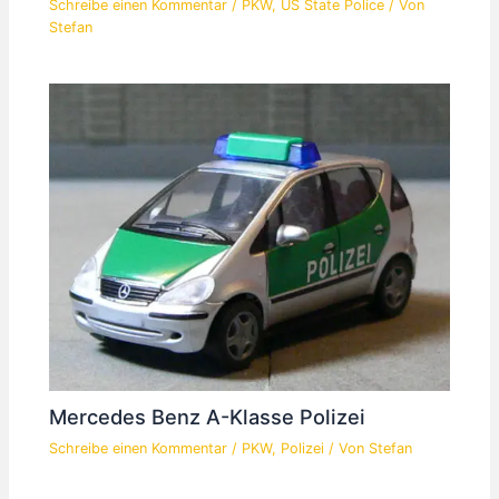
Schreibe einen Kommentar
/
PKW
,
US State Police
/ Von
Stefan
Mercedes Benz A-Klasse Polizei
Schreibe einen Kommentar
/
PKW
,
Polizei
/ Von
Stefan