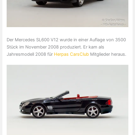
Der Mercedes SL600 V12 wurde in einer Auflage von 3500
Stück im November 2008 produziert. Er kam als
Jahresmodell 2008 für
Herpas CarsClub
Mitglieder heraus.