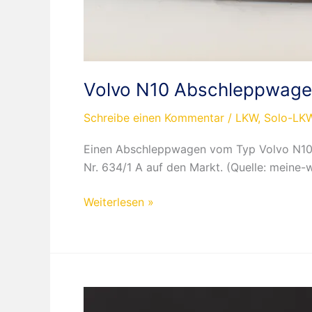
Volvo N10 Abschleppwag
Schreibe einen Kommentar
/
LKW
,
Solo-LK
Einen Abschleppwagen vom Typ Volvo N10 ve
Nr. 634/1 A auf den Markt. (Quelle: meine-
Volvo
Weiterlesen »
N10
Abschleppwagen