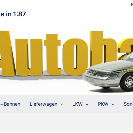
e in 1:87
e+Bahnen
Lieferwagen
LKW
PKW
Son