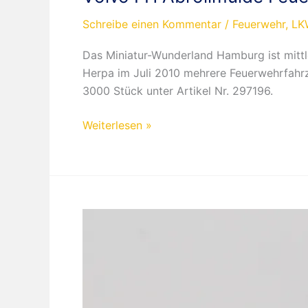
Schreibe einen Kommentar
/
Feuerwehr
,
LK
Das Miniatur-Wunderland Hamburg ist mittl
Herpa im Juli 2010 mehrere Feuerwehrfahrz
3000 Stück unter Artikel Nr. 297196.
Volvo
Weiterlesen »
FH
Abrollmulde
Feuerwehr