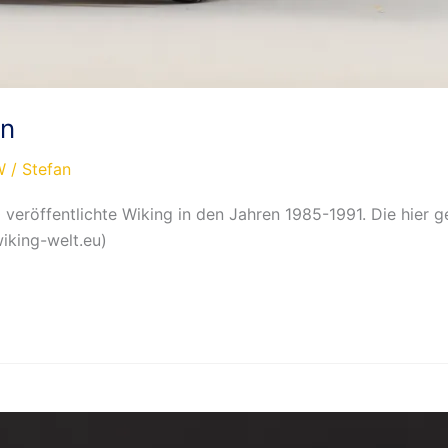
en
W
/
Stefan
röffentlichte Wiking in den Jahren 1985-1991. Die hier g
wiking-welt.eu)