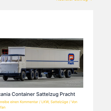
ania Container Sattelzug Pracht
hreibe einen Kommentar
/
LKW
,
Sattelzüge
/ Von
efan