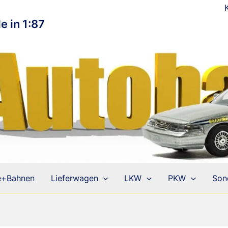
e in 1:87
e+Bahnen
Lieferwagen
LKW
PKW
Son