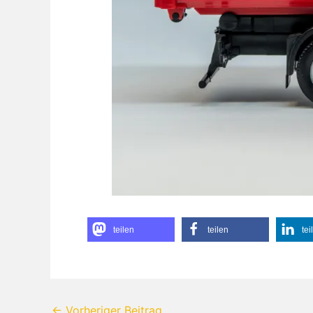
teilen
teilen
tei
←
Vorheriger Beitrag