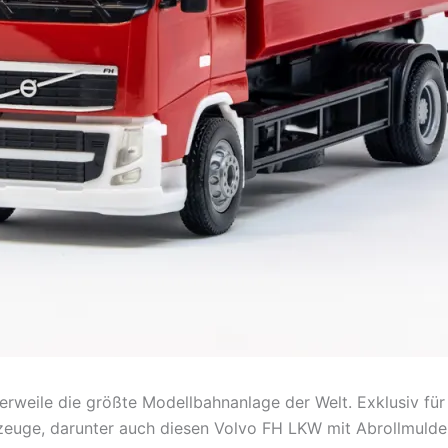
lerweile die größte Modellbahnanlage der Welt. Exklusiv fü
euge, darunter auch diesen Volvo FH LKW mit Abrollmulde. 