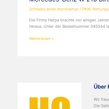
Schreibe einen Kommentar
/
PKW
,
Rettungs
Die Firma Herpa brachte vor einigen Jahre
heraus. Unter der Bestellnummer 045544 ist 
Mercedes-
Weiterlesen »
Benz
W
210
Binz
KTW
Ambulance
ADAC
Über 
Wir freu
Die Seit