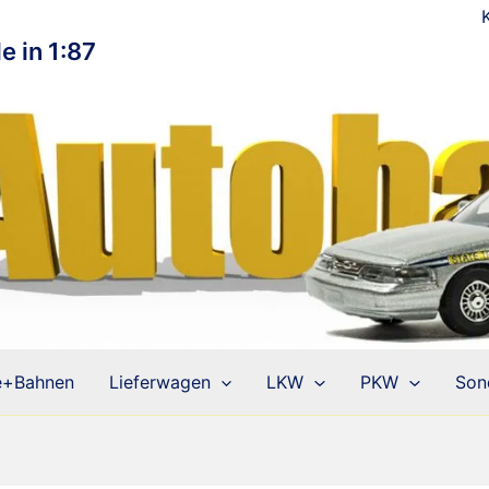
e in 1:87
e+Bahnen
Lieferwagen
LKW
PKW
Son