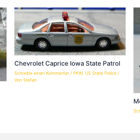
Chevrolet Caprice Iowa State Patrol
Schreibe einen Kommentar
/
PKW
,
US State Police
/
Von
Stefan
Me
Sc