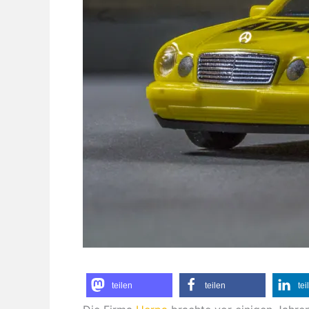
teilen
teilen
tei