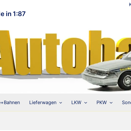
e in 1:87
e+Bahnen
Lieferwagen
LKW
PKW
Son