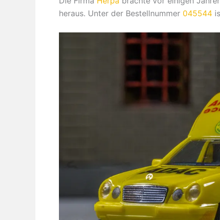
Die Firma
Herpa
brachte vor einigen Jahren
heraus. Unter der Bestellnummer
045544
is