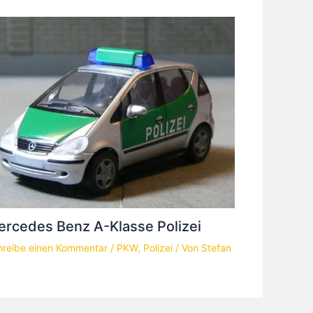
rcedes Benz A-Klasse Polizei
hreibe einen Kommentar
/
PKW
,
Polizei
/ Von
Stefan