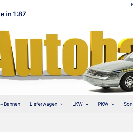
e in 1:87
e+Bahnen
Lieferwagen
LKW
PKW
Son