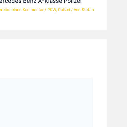
rcedes Benz A-Klasse Polizei
hreibe einen Kommentar
/
PKW
,
Polizei
/ Von
Stefan