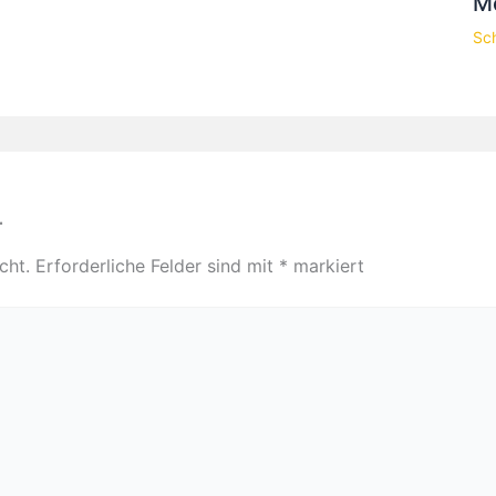
Me
Sc
r
cht.
Erforderliche Felder sind mit
*
markiert