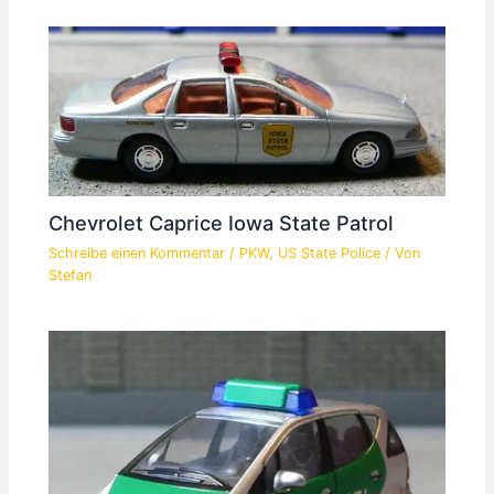
Chevrolet Caprice Iowa State Patrol
Schreibe einen Kommentar
/
PKW
,
US State Police
/ Von
Stefan