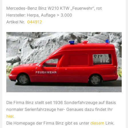
Mercedes-Benz Binz W210 KTW „Feuerwehr“, rot
Hersteller: Herpa, Auflage > 3.000
Artikel Nr.
044912
Die Firma Binz stellt seit 1936 Sonderfahrzeuge auf Basis
normaler Serienfahrzeuge her- Genaues dazu findet Ihr
hier
.
Die Homepage der Firma Binz gibt es unter
diesem
Link.