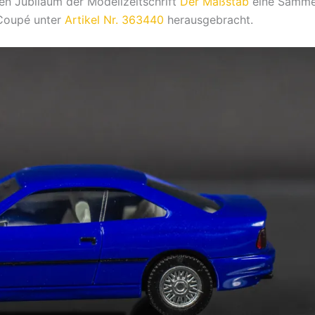
en Jubiläum der Modellzeitschrift
Der Maßstab
eine Sammel
 Coupé unter
Artikel Nr. 363440
herausgebracht.