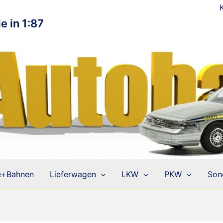
e in 1:87
e+Bahnen
Lieferwagen
LKW
PKW
Son