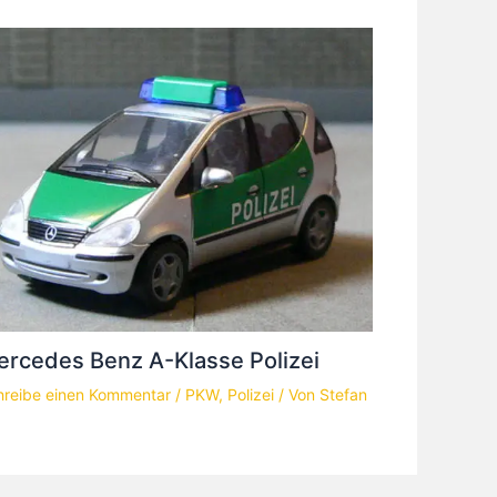
rcedes Benz A-Klasse Polizei
hreibe einen Kommentar
/
PKW
,
Polizei
/ Von
Stefan