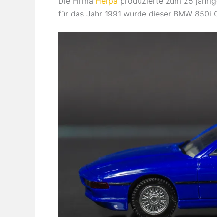
Die Firma
Herpa
produzierte zum 25 jährig
für das Jahr 1991 wurde dieser BMW 850i