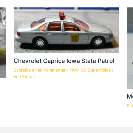
Chevrolet Caprice Iowa State Patrol
Schreibe einen Kommentar
/
PKW
,
US State Police
/
Von
Stefan
Me
Sc