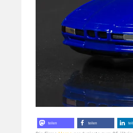
teilen
teilen
tei