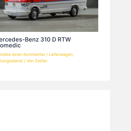
ercedes-Benz 310 D RTW
romedic
hreibe einen Kommentar
/
Lieferwagen
,
ttungsdienst
/ Von
Stefan