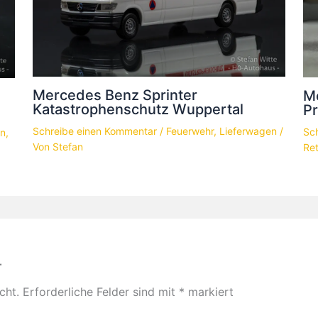
Mercedes Benz Sprinter
M
Katastrophenschutz Wuppertal
P
Schreibe einen Kommentar
/
Feuerwehr
,
Lieferwagen
/
Sc
en
,
Von
Stefan
Re
r
cht.
Erforderliche Felder sind mit
*
markiert