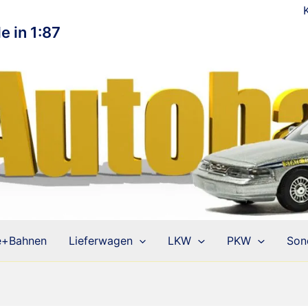
e in 1:87
e+Bahnen
Lieferwagen
LKW
PKW
Son