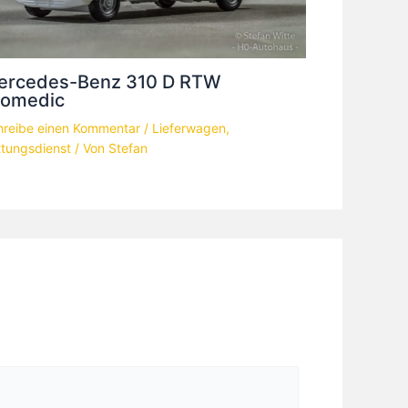
ercedes-Benz 310 D RTW
romedic
hreibe einen Kommentar
/
Lieferwagen
,
ttungsdienst
/ Von
Stefan