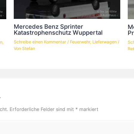
Mercedes Benz Sprinter
M
Katastrophenschutz Wuppertal
P
Schreibe einen Kommentar
/
Feuerwehr
,
Lieferwagen
/
Sc
en
,
Von
Stefan
Re
r
cht.
Erforderliche Felder sind mit
*
markiert