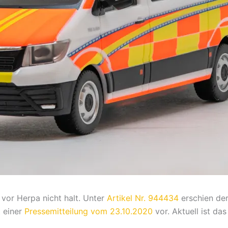
vor Herpa nicht halt. Unter
Artikel Nr. 944434
erschien de
t einer
Pressemitteilung vom 23.10.2020
vor. Aktuell ist da