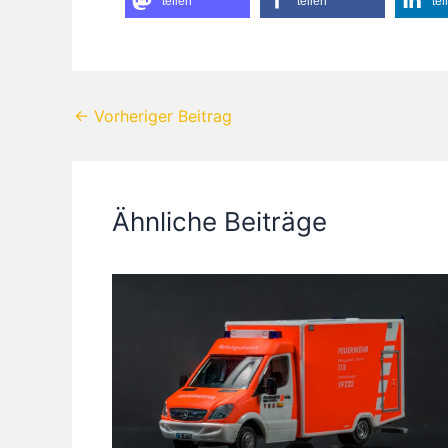
teilen
teilen
tei
←
Vorheriger Beitrag
Ähnliche Beiträge