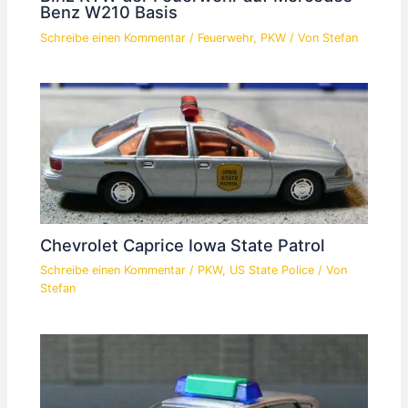
Benz W210 Basis
Schreibe einen Kommentar
/
Feuerwehr
,
PKW
/ Von
Stefan
Chevrolet Caprice Iowa State Patrol
Schreibe einen Kommentar
/
PKW
,
US State Police
/ Von
Stefan