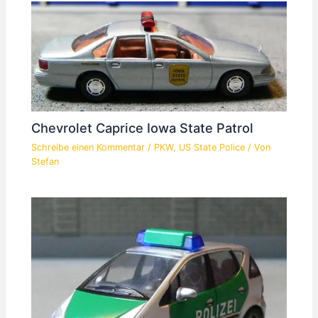
Chevrolet Caprice Iowa State Patrol
Schreibe einen Kommentar
/
PKW
,
US State Police
/ Von
Stefan