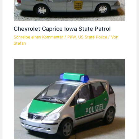
Chevrolet Caprice Iowa State Patrol
Schreibe einen Kommentar
/
PKW
,
US State Police
/ Von
Stefan