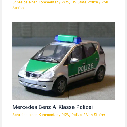
Schreibe einen Kommentar
/
PKW
,
US State Police
/ Von
Stefan
Mercedes Benz A-Klasse Polizei
Schreibe einen Kommentar
/
PKW
,
Polizei
/ Von
Stefan