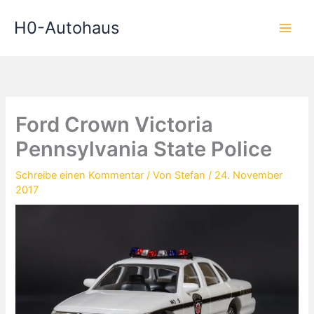
Zum
H0-Autohaus
Inhalt
springen
Ford Crown Victoria
Pennsylvania State Police
Schreibe einen Kommentar
/ Von
Stefan
/
24. November
2017