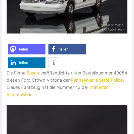
teilen
teilen
teilen
Die Firma
Busch
veröffentlichte unter Bestellnummer 49084
diesen Ford Crown Victoria der
Pennsylvania State Police
.
Dieses Fahrzeug hat die Nummer 43 der
limitierten
Sammelserie
.