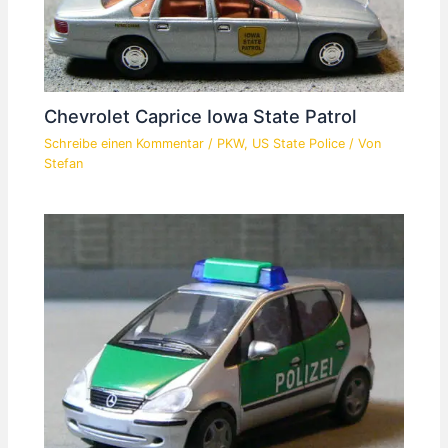
Chevrolet Caprice Iowa State Patrol
Schreibe einen Kommentar
/
PKW
,
US State Police
/ Von
Stefan