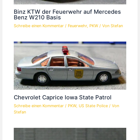
Binz KTW der Feuerwehr auf Mercedes
Benz W210 Basis
Schreibe einen Kommentar
/
Feuerwehr
,
PKW
/ Von
Stefan
Chevrolet Caprice Iowa State Patrol
Schreibe einen Kommentar
/
PKW
,
US State Police
/ Von
Stefan