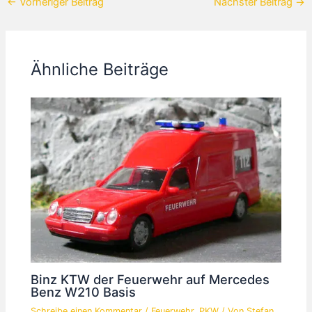
←
Vorheriger Beitrag
Nächster Beitrag
→
Ähnliche Beiträge
Binz KTW der Feuerwehr auf Mercedes
Benz W210 Basis
Schreibe einen Kommentar
/
Feuerwehr
,
PKW
/ Von
Stefan