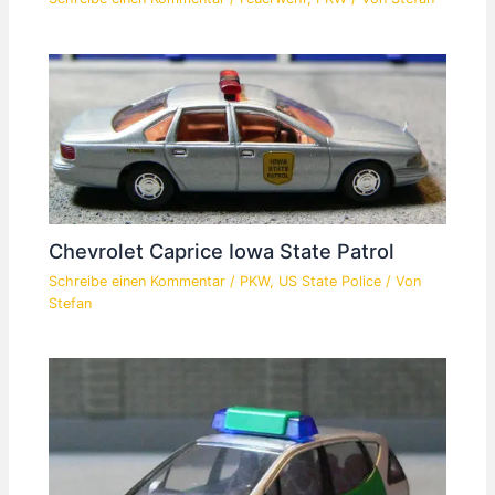
Chevrolet Caprice Iowa State Patrol
Schreibe einen Kommentar
/
PKW
,
US State Police
/ Von
Stefan