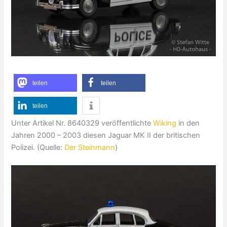
teilen
teilen
teilen
Unter Artikel Nr. 8640329 veröffentlichte
Wiking
in den
Jahren 2000 – 2003 diesen Jaguar MK II der britischen
Polizei. (Quelle:
Der Steinmann
)