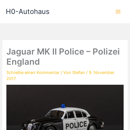
Zum
H0-Autohaus
Inhalt
springen
Jaguar MK II Police – Polizei
England
Schreibe einen Kommentar
/ Von
Stefan
/
9. November
2017