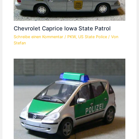
Chevrolet Caprice Iowa State Patrol
Schreibe einen Kommentar
/
PKW
,
US State Police
/ Von
Stefan