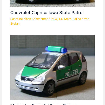
Chevrolet Caprice Iowa State Patrol
Schreibe einen Kommentar
/
PKW
,
US State Police
/ Von
Stefan