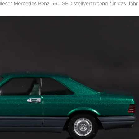
eser Mercedes Benz 560 SEC stellvertretend für das Jahr 1