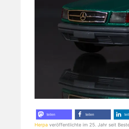
teilen
teilen
tei
Herpa
veröffentlichte im 25. Jahr seit Be