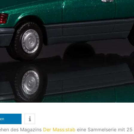
len
stehen des Magazins
Der Mass:stab
eine Sammelserie mit 25 F