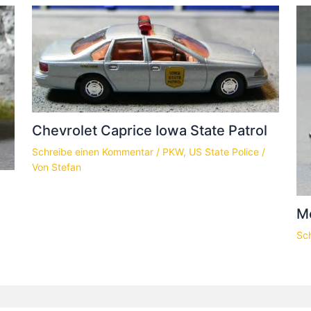
Chevrolet Caprice Iowa State Patrol
Schreibe einen Kommentar
/
PKW
,
US State Police
/
Von
Stefan
Me
Sc