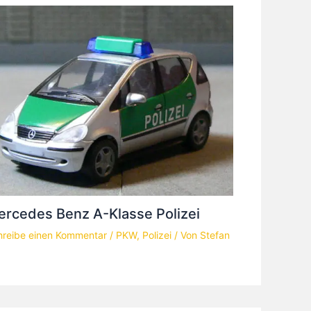
rcedes Benz A-Klasse Polizei
hreibe einen Kommentar
/
PKW
,
Polizei
/ Von
Stefan