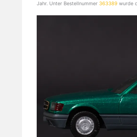
Jahr. Unter Bestellnummer
363389
wurde di