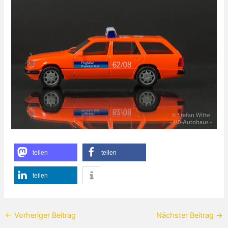
teilen
teilen
teilen
←
Vorheriger Beitrag
Nächster Beitrag
→