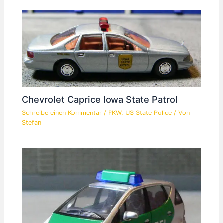
Chevrolet Caprice Iowa State Patrol
Schreibe einen Kommentar
/
PKW
,
US State Police
/ Von
Stefan