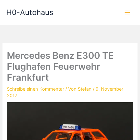
Zum
H0-Autohaus
Inhalt
springen
Mercedes Benz E300 TE
Flughafen Feuerwehr
Frankfurt
Schreibe einen Kommentar
/ Von
Stefan
/
9. November
2017