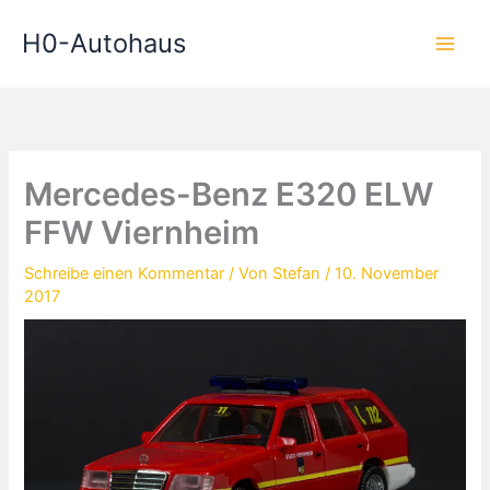
Zum
H0-Autohaus
Inhalt
springen
Mercedes-Benz E320 ELW
FFW Viernheim
Schreibe einen Kommentar
/ Von
Stefan
/
10. November
2017