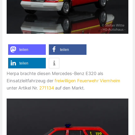
teilen
teilen
teilen
Herpa brachte diesen Mercedes-Benz E320 als
Einsatzleitfahrzeug der
freiwilligen Feuerwehr Viernheim
unter Artikel Nr.
271134
auf den Markt.