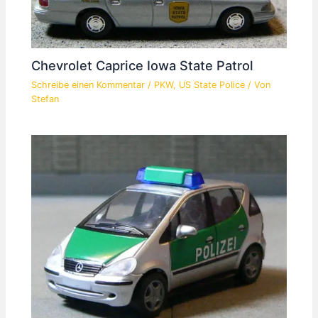
Chevrolet Caprice Iowa State Patrol
Schreibe einen Kommentar
/
PKW
,
US State Police
/ Von
Stefan