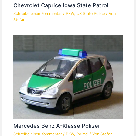
Chevrolet Caprice Iowa State Patrol
Schreibe einen Kommentar
/
PKW
,
US State Police
/ Von
Stefan
Mercedes Benz A-Klasse Polizei
Schreibe einen Kommentar
/
PKW
,
Polizei
/ Von
Stefan