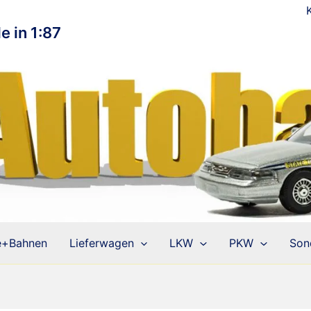
e in 1:87
e+Bahnen
Lieferwagen
LKW
PKW
Son