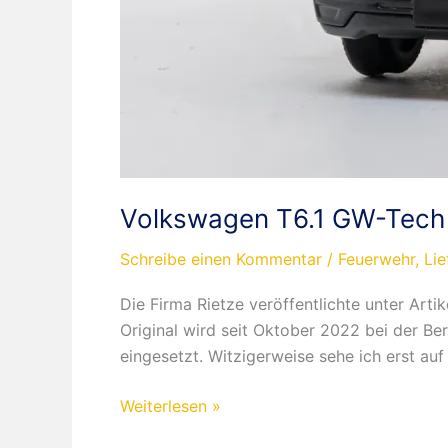
Volkswagen T6.1 GW-Tech
Schreibe einen Kommentar
/
Feuerwehr
,
Li
Die Firma Rietze veröffentlichte unter Ar
Original wird seit Oktober 2022 bei der B
eingesetzt. Witzigerweise sehe ich erst au
Volkswagen
Weiterlesen »
T6.1