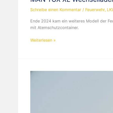
Schreibe einen Kommentar
/
Feuerwehr
,
LK
Ende 2024 kam ein weiteres Modell der Feu
mit Atemschutzcontainer.
MAN
Weiterlesen »
TGX
XL
Wechsellader
Feuerwehr
Wuppertal