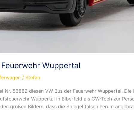
 Feuerwehr Wuppertal
eferwagen
/
Stefan
tikel Nr. 53882 diesen VW Bus der Feuerwehr Wuppertal. Di
erufsfeuerwehr Wuppertal in Elberfeld als GW-Tech zur Pe
f den großen Bildern, dass die Spiegel falsch herum angebra