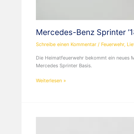
Mercedes-Benz Sprinter ’
Schreibe einen Kommentar
/
Feuerwehr
,
Li
Die Heimatfeuerwehr bekommt ein neues Mod
Mercedes Sprinter Basis.
Mercedes-
Weiterlesen »
Benz
Sprinter
’18
RTW
Feuerwehr
Wuppertal