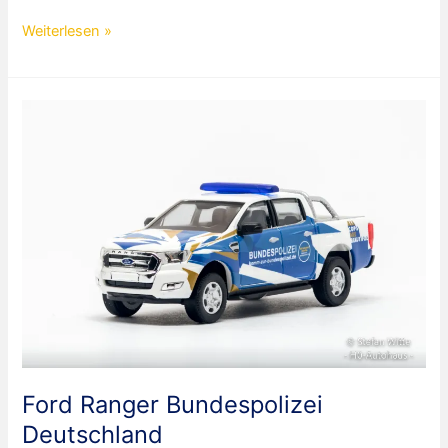
Ford
Weiterlesen »
Ranger
Gendarmerie
Frankreich
Ford Ranger Bundespolizei
Deutschland