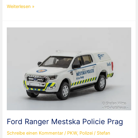
Ford
Weiterlesen »
Ranger
Polizei
Rumänien
Ford Ranger Mestska Policie Prag
Schreibe einen Kommentar
/
PKW
,
Polizei
/
Stefan