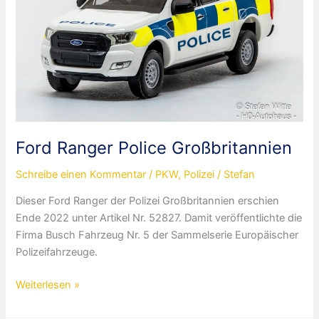
Ford Ranger Police Großbritannien
Schreibe einen Kommentar
/
PKW
,
Polizei
/
Stefan
Dieser Ford Ranger der Polizei Großbritannien erschien
Ende 2022 unter Artikel Nr. 52827. Damit veröffentlichte die
Firma Busch Fahrzeug Nr. 5 der Sammelserie Europäischer
Polizeifahrzeuge.
Ford
Weiterlesen »
Ranger
Police