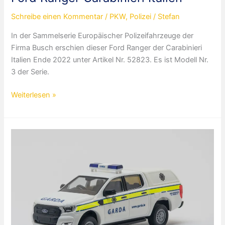
Schreibe einen Kommentar
/
PKW
,
Polizei
/
Stefan
In der Sammelserie Europäischer Polizeifahrzeuge der
Firma Busch erschien dieser Ford Ranger der Carabinieri
Italien Ende 2022 unter Artikel Nr. 52823. Es ist Modell Nr.
3 der Serie.
Ford
Weiterlesen »
Ranger
Carabinieri
Italien