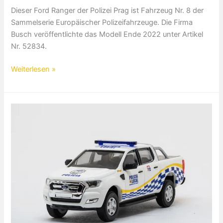
Dieser Ford Ranger der Polizei Prag ist Fahrzeug Nr. 8 der
Sammelserie Europäischer Polizeifahrzeuge. Die Firma
Busch veröffentlichte das Modell Ende 2022 unter Artikel
Nr. 52834.
Ford
Weiterlesen »
Ranger
Mestska
Policie
Prag