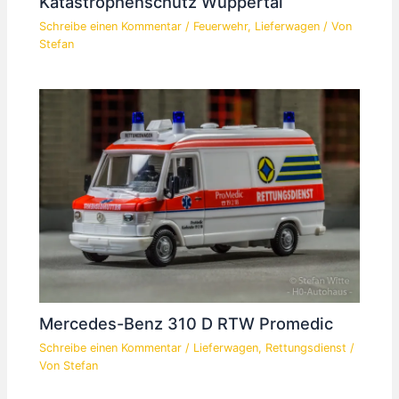
Katastrophenschutz Wuppertal
Schreibe einen Kommentar
/
Feuerwehr
,
Lieferwagen
/ Von
Stefan
Mercedes-Benz 310 D RTW Promedic
Schreibe einen Kommentar
/
Lieferwagen
,
Rettungsdienst
/
Von
Stefan