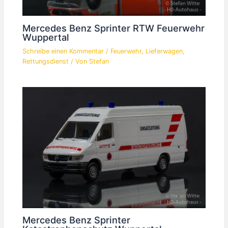
Mercedes Benz Sprinter RTW Feuerwehr
Wuppertal
Schreibe einen Kommentar
/
Feuerwehr
,
Lieferwagen
,
Rettungsdienst
/ Von
Stefan
Mercedes Benz Sprinter