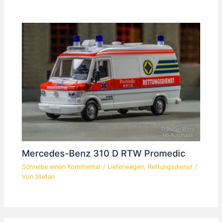
Mercedes-Benz 310 D RTW Promedic
Schreibe einen Kommentar
/
Lieferwagen
,
Rettungsdienst
/
Von
Stefan