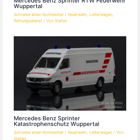
Mercedes Benz Sprinter RTW Feuerwehr
Wuppertal
Schreibe einen Kommentar
/
Feuerwehr
,
Lieferwagen
,
Rettungsdienst
/ Von
Stefan
Mercedes Benz Sprinter
Katastrophenschutz Wuppertal
Schreibe einen Kommentar
/
Feuerwehr
,
Lieferwagen
/ Von
Stefan