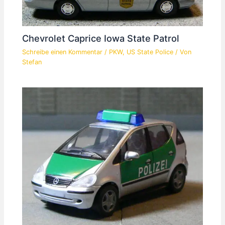
Chevrolet Caprice Iowa State Patrol
Schreibe einen Kommentar
/
PKW
,
US State Police
/ Von
Stefan