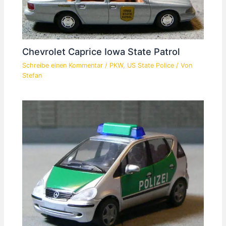
Chevrolet Caprice Iowa State Patrol
Schreibe einen Kommentar
/
PKW
,
US State Police
/ Von
Stefan